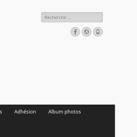
Rechercher :
Facebook
Site
Tél
web
s
Adhésion
Album photos