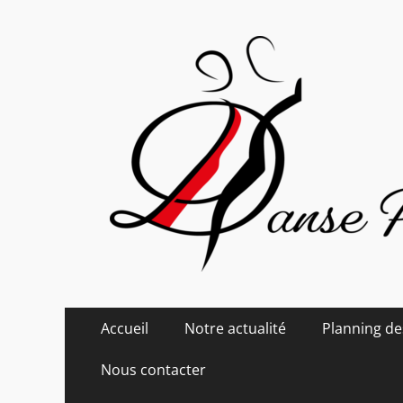
Danse Passion
Menu
Aller
Accueil
Notre actualité
Planning de
au
principal
contenu
Nous contacter