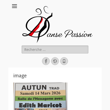
Danse Passion
Rechercher :
Facebook
Site
Tél
web
image