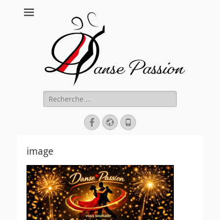
Danse Passion
Rechercher :
Facebook
Site
Tél
web
image