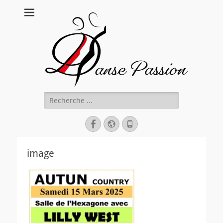
Danse Passion
Rechercher :
Facebook
Site
Tél
web
image