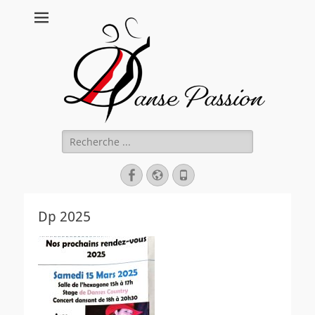
Danse Passion
Rechercher :
Facebook
Site
Tél
web
Dp 2025