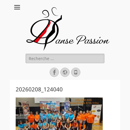
Danse Passion
Rechercher :
Facebook
Site
Tél
web
20260208_124040