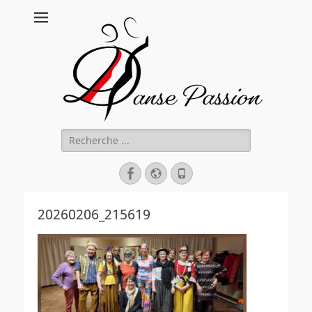
Danse Passion
Rechercher :
Facebook
Site
Tél
web
20260206_215619