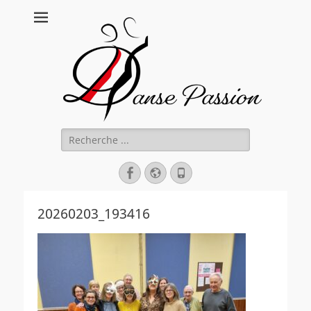
Danse Passion
Rechercher :
Facebook
Site
Tél
web
20260203_193416