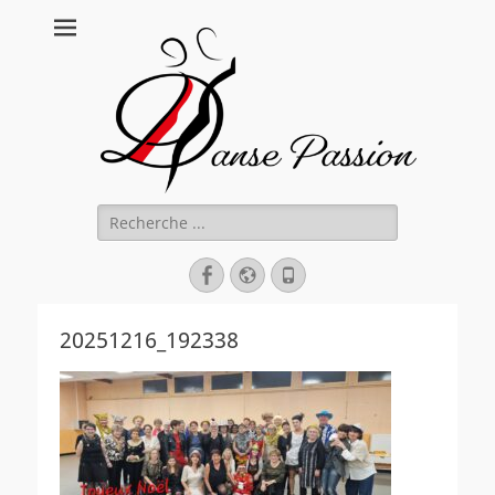
Danse Passion
Rechercher :
Facebook
Site
Tél
web
20251216_192338