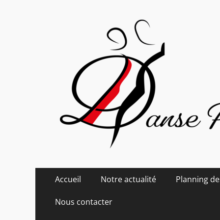
Danse Passion
Menu
Aller
Accueil
Notre actualité
Planning de
au
principal
contenu
Nous contacter