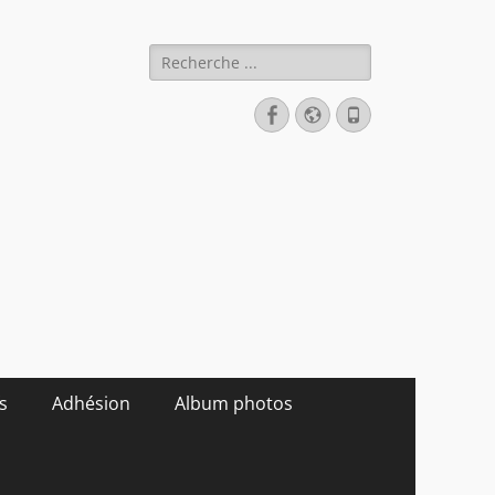
Rechercher :
Facebook
Site
Tél
web
s
Adhésion
Album photos