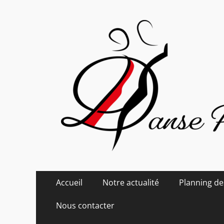
Danse Passion
Menu
Aller
Accueil
Notre actualité
Planning de
au
principal
contenu
Nous contacter