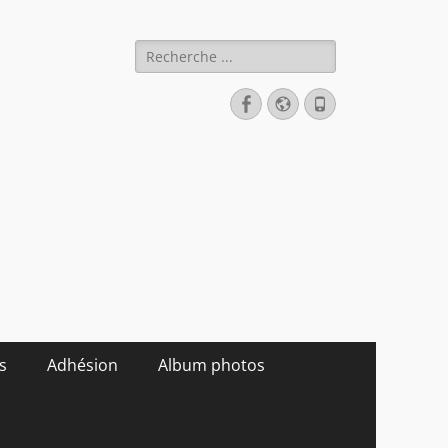
Rechercher :
Facebook
Site
Tél
web
s
Adhésion
Album photos