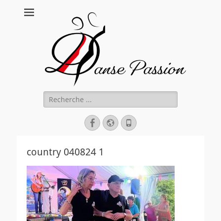
Danse Passion
Rechercher :
Facebook
Site
Tél
web
country 040824 1