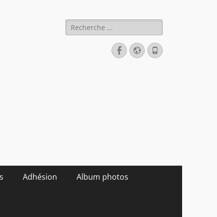
Rechercher :
Facebook
Site
Tél
web
s
Adhésion
Album photos