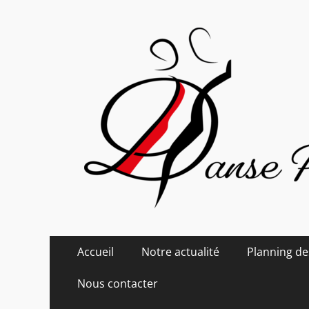
Danse Passion
Menu
Aller
Accueil
Notre actualité
Planning de
au
principal
contenu
Nous contacter