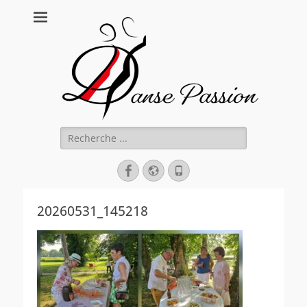
Danse Passion
Rechercher :
Facebook
Site
Tél
web
20260531_145218