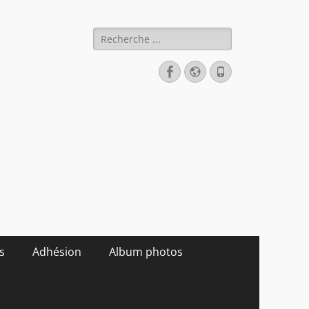
Rechercher :
Facebook
Site
Tél
web
s
Adhésion
Album photos