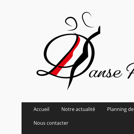
Danse Passion
Menu
Aller
Accueil
Notre actualité
Planning de
au
principal
contenu
Nous contacter