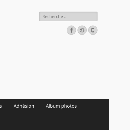
Rechercher :
Facebook
Site
Tél
web
s
Adhésion
Album photos