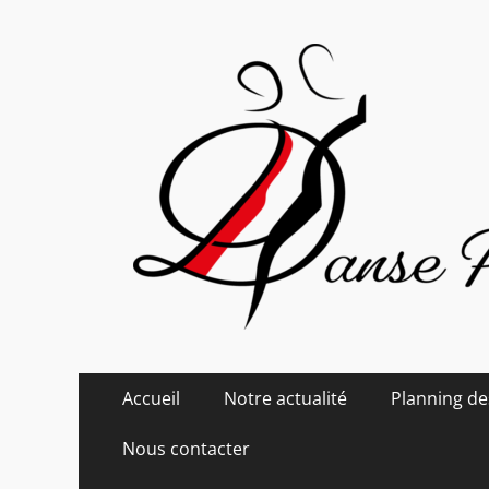
Danse Passion
Menu
Aller
Accueil
Notre actualité
Planning de
au
principal
contenu
Nous contacter