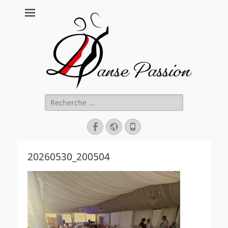
Danse Passion
Rechercher :
Facebook
Site
Tél
web
20260530_200504