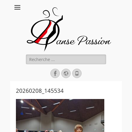
Danse Passion
Rechercher :
Facebook
Site
Tél
web
20260208_145534