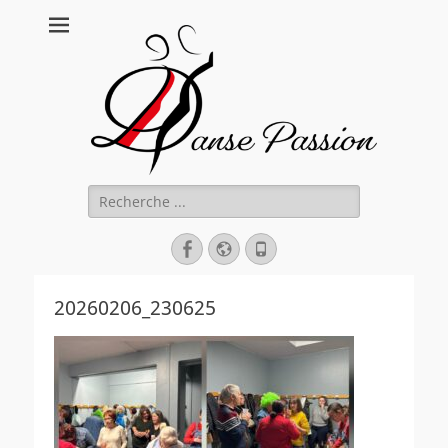
Danse Passion
Rechercher :
Facebook
Site
Tél
web
20260206_230625