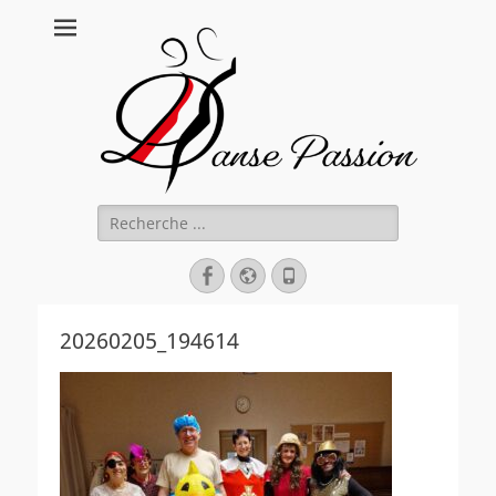
Danse Passion
Rechercher :
Facebook
Site
Tél
web
20260205_194614