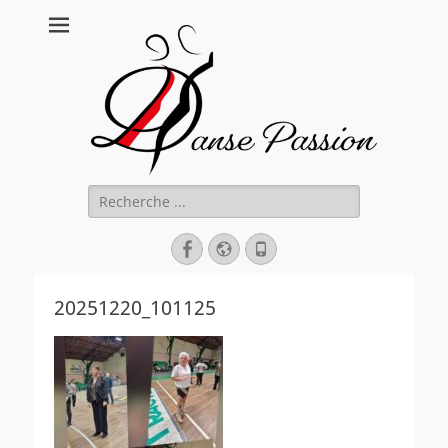
Danse Passion
Rechercher :
Facebook
Site
Tél
web
20251220_101125