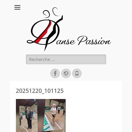
Danse Passion
Rechercher :
Facebook
Site
Tél
web
20251220_101125