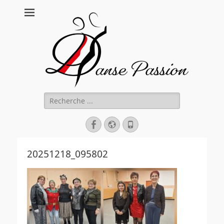
Danse Passion
Rechercher :
Facebook
Site
Tél
web
20251218_095802