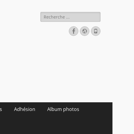
Rechercher :
Facebook
Site
Tél
web
s
Adhésion
Album photos