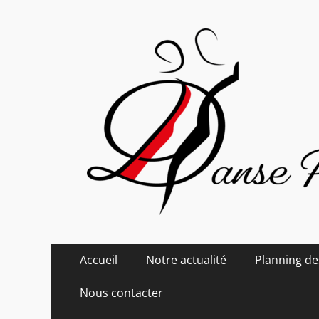
Danse Passion
Menu
Aller
Accueil
Notre actualité
Planning de
au
principal
contenu
Nous contacter