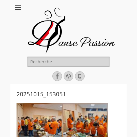
Danse Passion
Rechercher :
Facebook
Site
Tél
web
20251015_153051