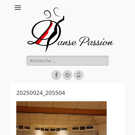
Danse Passion
Rechercher :
Facebook
Site
Tél
web
20250924_205504