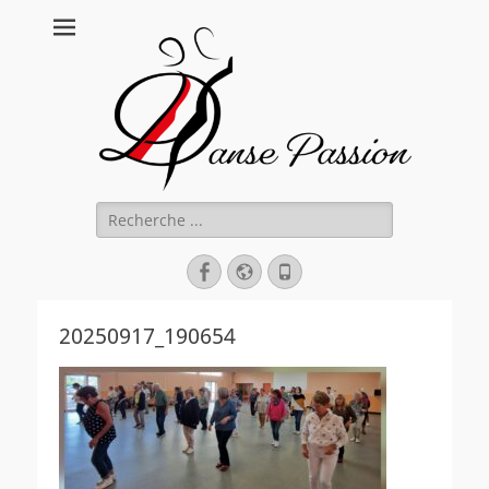
Danse Passion
Rechercher :
Facebook
Site
Tél
web
20250917_190654