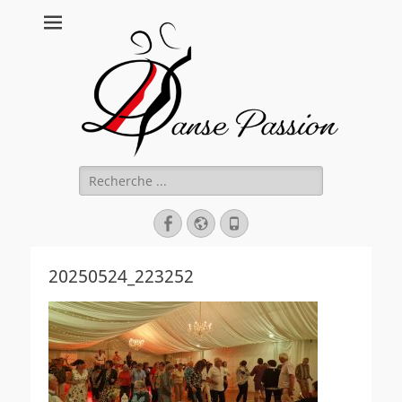
Danse Passion
Rechercher :
Facebook
Site
Tél
web
20250524_223252