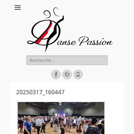
Danse Passion
Rechercher :
Facebook
Site
Tél
web
20250317_160447