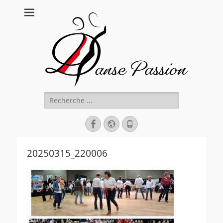
Danse Passion
Rechercher :
Facebook
Site
Tél
web
20250315_220006