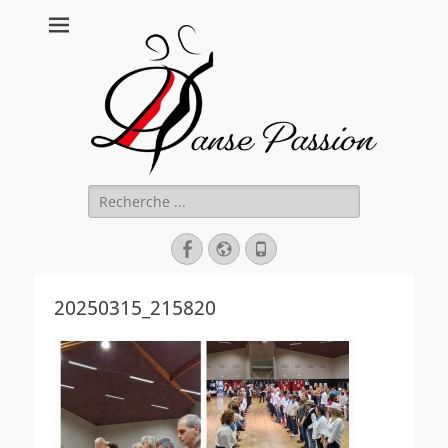
Danse Passion
Rechercher :
Facebook
Site
Tél
web
20250315_215820