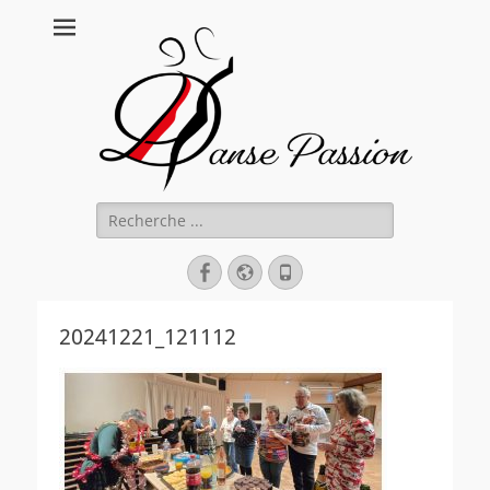
Danse Passion
Rechercher :
Facebook
Site
Tél
web
20241221_121112