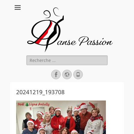
Danse Passion
Rechercher :
Facebook
Site
Tél
web
20241219_193708