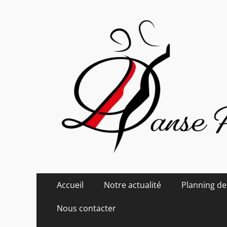
Danse Passion
Menu
Aller
Accueil
Notre actualité
Planning de
au
principal
contenu
Nous contacter