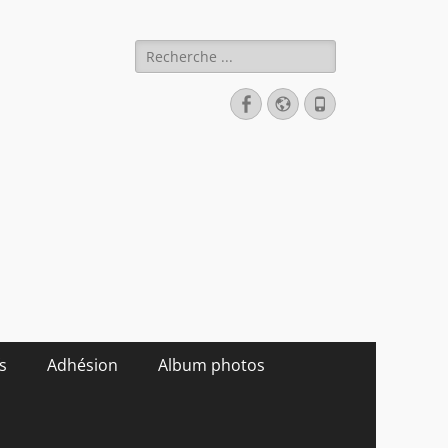
Rechercher :
Facebook
Site
Tél
web
s
Adhésion
Album photos