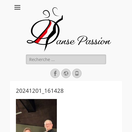
Danse Passion
Rechercher :
Facebook
Site
Tél
web
20241201_161428