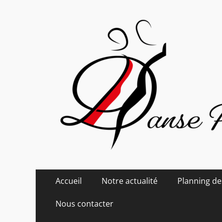
Danse Passion
Menu
Aller
Accueil
Notre actualité
Planning de
au
principal
contenu
Nous contacter